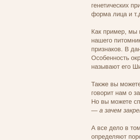
генетических пр
форма лица и т.
Как пример, мы
нашего питомник
признаков. В да
Особенность окр
называют его Ш
Также вы можете
говорит нам о з
Но вы можете сп
—
а зачем закр
А все дело в то
определяют пор