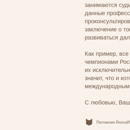
занимаются судь
данные професси
проконсультиров
заключение о то
развиваться дал
Как пример, все
чемпионами Росс
их исключительн
значит, что и к
международным ч
С любовью, Ваш
Питомник RomaR