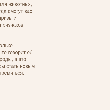
для животных,
да смогут вас
призы и
 признаков
олько
то говорит об
роды, а это
нсы стать новым
тремиться.