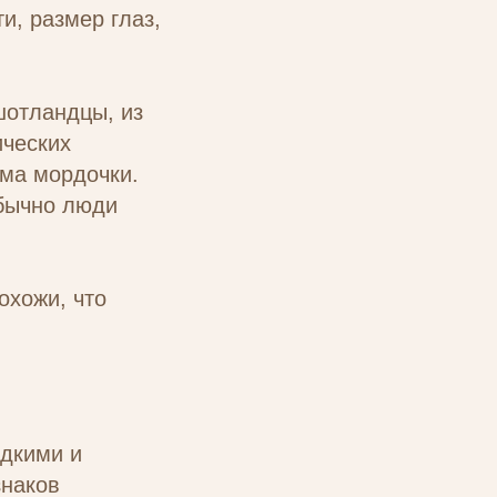
и, размер глаз,
шотландцы, из
ических
рма мордочки.
Обычно люди
охожи, что
едкими и
знаков