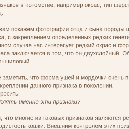
изнаков в потомстве, например окрас, тип шерст
д.
 вам покажем фотографии отца и сына породы 
а, с закреплением определенных редких генет
нном случае нас интересует редкий окрас и фо
аса заключается в том, что он двухслойный. 
иншиловый.
 заметить, что форма ушей и мордочки очень п
акреплении данного признака в поколении.
росить:
еплять именно эти признаки?
м, что многие из таковых признаков являются р
одистость кошки. Внешним контролем этих при