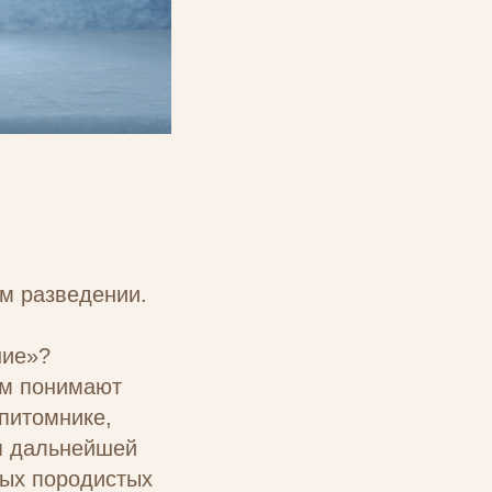
м разведении.
ние»?
ым понимают
питомнике,
ля дальнейшей
вых породистых