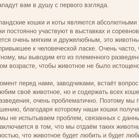
ападут вам в душу с первого взгляда.
андские кошки и коты являются абсолютными
ни постоянно участвуют в выставках и соревнов
ется очень мягким и дружелюбным, это животн
привыкшее к человеческой ласке. Очень часто, 
ному, мы выводим его из племенного разведен
ом возрасте, чтобы животное не было истощено
омент перед нами, заводчиками, встаёт вопрос,
юбим своё животное, но и содержать всех кош
азведения, очень проблематично. Поэтому мы 
шению, благодаря которому наши кошки получ
а мы не испытываем проблем, связанных с дан
ключается в том, что мы отдаём таких животн
ностью, что животное будет любить и будет люб