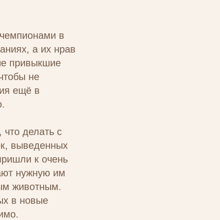
 чемпионами в
аниях, а их нрав
ые привыкшие
чтобы не
ия ещё в
.
 что делать с
ек, выведенных
пришли к очень
ают нужную им
ным животным.
ых в новые
имо.